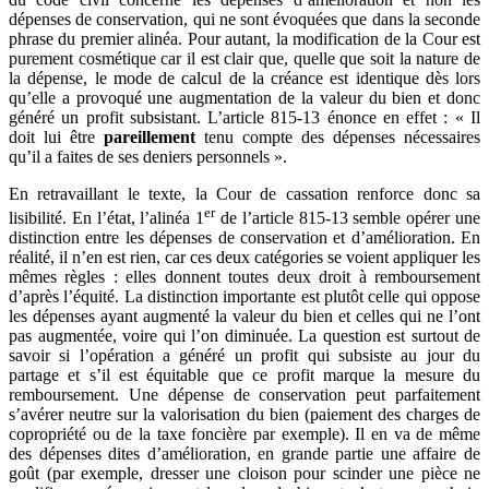
dépenses de conservation, qui ne sont évoquées que dans la seconde
phrase du premier alinéa. Pour autant, la modification de la Cour est
purement cosmétique car il est clair que, quelle que soit la nature de
la dépense, le mode de calcul de la créance est identique dès lors
qu’elle a provoqué une augmentation de la valeur du bien et donc
généré un profit subsistant. L’article 815-13 énonce en effet : « Il
doit lui être
pareillement
tenu compte des dépenses nécessaires
qu’il a faites de ses deniers personnels ».
En retravaillant le texte, la Cour de cassation renforce donc sa
er
lisibilité. En l’état, l’alinéa 1
de l’article 815-13 semble opérer une
distinction entre les dépenses de conservation et d’amélioration. En
réalité, il n’en est rien, car ces deux catégories se voient appliquer les
mêmes règles : elles donnent toutes deux droit à remboursement
d’après l’équité. La distinction importante est plutôt celle qui oppose
les dépenses ayant augmenté la valeur du bien et celles qui ne l’ont
pas augmentée, voire qui l’on diminuée. La question est surtout de
savoir si l’opération a généré un profit qui subsiste au jour du
partage et s’il est équitable que ce profit marque la mesure du
remboursement. Une dépense de conservation peut parfaitement
s’avérer neutre sur la valorisation du bien (paiement des charges de
copropriété ou de la taxe foncière par exemple). Il en va de même
des dépenses dites d’amélioration, en grande partie une affaire de
goût (par exemple, dresser une cloison pour scinder une pièce ne