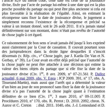
l’article 829 du même code, cette date est celle de la jouissance
divise, fixée par l’acte de partage lui-même à une date qui est la plus
proche possible du partage ou qui peut être plus ancienne si cela est
plus favorable à la réalisation de l’égalité. Ainsi, en estimant la
récompense sans fixer la date de jouissance divise, le jugement a
simplement reconnu l’existence de la récompense et précisé sa
valeur à un instant donné, soit le 26 août 2011. Il n’a jamais statué
définitivement sur son montant, donc n’était pas revêtu de l’autorité
de chose jugée à cet égard.
Ce raisonnement de bon sens n’avait jamais été jusqu’à lors exprimé
aussi clairement par la Cour de cassation. Il couvait pourtant sous
des jurisprudences dans la droite ligne desquelles il s’inscrit
désormais (v. Rép. civ.,
v°
Chose jugée, par J. Karila De Van et N.
Gerbay, n° 39). La Cour avait en effet déjà précisé que l’autorité de
la chose jugée ne peut être attachée à une décision qui estime la
valeur des biens objets du partage que si elle fixe la date de la
re
jouissance divise (Civ. 1
, 8 avr. 2009, n° 07-21.561 P,
Dalloz
actualité, 6 mai 2009, obs. V. Egea
; JCP 2009. 391, n° 17, obs. A.
Tisserand-Martin), mais aussi que l’arrêt qui a déterminé la valeur
d’un bien au jour de son prononcé sans fixer la date de la jouissance
divise n’a pas l’autorité de la chose jugée quant à l’estimation
re
définitive de ce bien (Civ. 1
, 3 mars 2010, n° 09-11.005 P,
Procédures 2010, n° 170, obs. R. Perrot ; D. 2010. 2092, chron. N.
Auroy et C. Creton
;
ibid
. 2011. 1040, obs. J.-J. Lemouland et D.