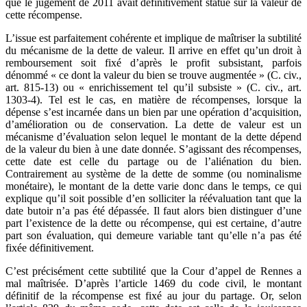
que le jugement de 2011 avait définitivement statué sur la valeur de
cette récompense.
L’issue est parfaitement cohérente et implique de maîtriser la subtilité
du mécanisme de la dette de valeur. Il arrive en effet qu’un droit à
remboursement soit fixé d’après le profit subsistant, parfois
dénommé « ce dont la valeur du bien se trouve augmentée » (C. civ.,
art. 815-13) ou « enrichissement tel qu’il subsiste » (C. civ., art.
1303-4). Tel est le cas, en matière de récompenses, lorsque la
dépense s’est incarnée dans un bien par une opération d’acquisition,
d’amélioration ou de conservation. La dette de valeur est un
mécanisme d’évaluation selon lequel le montant de la dette dépend
de la valeur du bien à une date donnée. S’agissant des récompenses,
cette date est celle du partage ou de l’aliénation du bien.
Contrairement au système de la dette de somme (ou nominalisme
monétaire), le montant de la dette varie donc dans le temps, ce qui
explique qu’il soit possible d’en solliciter la réévaluation tant que la
date butoir n’a pas été dépassée. Il faut alors bien distinguer d’une
part l’existence de la dette ou récompense, qui est certaine, d’autre
part son évaluation, qui demeure variable tant qu’elle n’a pas été
fixée définitivement.
C’est précisément cette subtilité que la Cour d’appel de Rennes a
mal maîtrisée. D’après l’article 1469 du code civil, le montant
définitif de la récompense est fixé au jour du partage. Or, selon