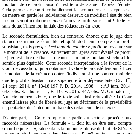
montant de ce profit puisqu’il est tenu de statuer d’après l’équité.
Cela permet de contrôler habilement la pertinence de la dépense et
de mettre en garde les indivisaires désireux de modifier l’état du bien
: ils ne seront remboursés
que
d’après le profit subsistant ! Telle est
sans doute l’intention initiale des rédacteurs du texte.
La seconde formulation, bien au contraire, énonce que le juge doit
statuer de manière équitable
et
qu’il doit tenir compte du profit
subsistant, mais
pas qu’il est tenu de retenir ce profit
pour statuer sur
le montant de la créance. Autrement dit, après avoir évalué ce profit,
le juge est libre de fixer la créance à un autre montant si celui-ci lui
semble plus équitable. Cette seconde interprétation a la faveur de la
Cour de cassation, qui a notamment validé le procédé tendant à fixer
le montant de la créance contre l’indivision à une somme moindre
re
que le profit subsistant mais supérieure à la dépense faite (Civ. 1
,
24 sept. 2014, n° 13-18.197 P, D. 2014. 1938
; AJ fam. 2014.
633, obs. S. Thouret
; RTD civ. 2015. 447, obs. M. Grimaldi
).
Nul étonnement, donc, que le texte soit ainsi retravaillé : la Cour
entend laisser plus de liberté au juge au détriment de la prévisibilité
et, peut-être, de l’intention initiale des rédacteurs de ce texte.
D’autre part, la Cour tronque une partie du texte et procède aux
raccords nécessaires. La formule « il doit lui en être tenu compte
selon l’équité… », située dans la première phrase de l’article 815-13
du code civil concerne les dépenses d’amélioration et non les