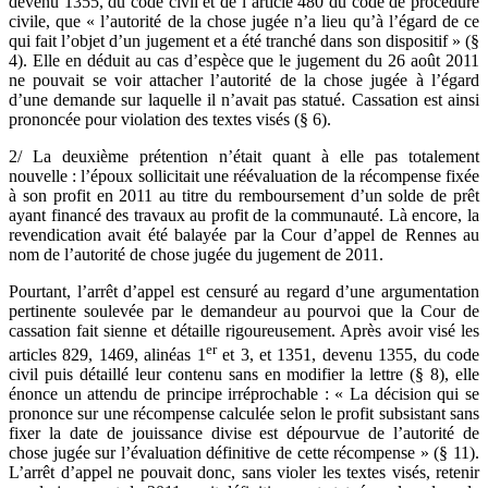
devenu 1355, du code civil et de l’article 480 du code de procédure
civile, que «
l’autorité de la chose jugée n’a lieu qu’à l’égard de ce
qui fait l’objet d’un jugement et a été tranché dans son dispositif » (§
4). Elle en déduit au cas d’espèce que le jugement du 26 août 2011
ne pouvait se voir attacher l’autorité de la chose jugée à l’égard
d’une demande sur laquelle il n’avait pas statué. Cassation est ainsi
prononcée pour violation des textes visés (§ 6).
2/ La deuxième prétention n’était quant à elle pas totalement
nouvelle : l’époux sollicitait une réévaluation de la récompense fixée
à son profit en 2011 au titre du remboursement d’un solde de prêt
ayant financé des travaux au profit de la communauté. Là encore, la
revendication avait été balayée par la Cour d’appel de Rennes au
nom de l’autorité de chose jugée du jugement de 2011.
Pourtant, l’arrêt d’appel est censuré au regard d’une argumentation
pertinente soulevée par le demandeur au pourvoi que la Cour de
cassation fait sienne et détaille rigoureusement. Après avoir visé les
er
articles 829, 1469, alinéas 1
et 3, et 1351, devenu 1355, du code
civil puis détaillé leur contenu sans en modifier la lettre (§ 8), elle
énonce un attendu de principe irréprochable : « La décision qui se
prononce sur une récompense calculée selon le profit subsistant sans
fixer la date de jouissance divise est dépourvue de l’autorité de
chose jugée sur l’évaluation définitive de cette récompense » (§ 11).
L’arrêt d’appel ne pouvait donc, sans violer les textes visés, retenir