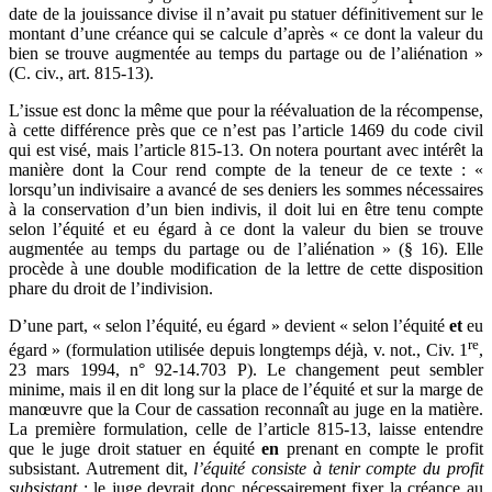
date de la jouissance divise il n’avait pu statuer définitivement sur le
montant d’une créance qui se calcule d’après « ce dont la valeur du
bien se trouve augmentée au temps du partage ou de l’aliénation »
(C. civ., art. 815-13).
L’issue est donc la même que pour la réévaluation de la récompense,
à cette différence près que ce n’est pas l’article 1469 du code civil
qui est visé, mais l’article 815-13. On notera pourtant avec intérêt la
manière dont la Cour rend compte de la teneur de ce texte : «
lorsqu’un indivisaire a avancé de ses deniers les sommes nécessaires
à la conservation d’un bien indivis, il doit lui en être tenu compte
selon l’équité et eu égard à ce dont la valeur du bien se trouve
augmentée au temps du partage ou de l’aliénation » (§ 16). Elle
procède à une double modification de la lettre de cette disposition
phare du droit de l’indivision.
D’une part, « selon l’équité, eu égard » devient « selon l’équité
et
eu
re
égard » (formulation utilisée depuis longtemps déjà, v. not., Civ. 1
,
23 mars 1994, n° 92-14.703 P). Le changement peut sembler
minime, mais il en dit long sur la place de l’équité et sur la marge de
manœuvre que la Cour de cassation reconnaît au juge en la matière.
La première formulation, celle de l’article 815-13, laisse entendre
que le juge droit statuer en équité
en
prenant en compte le profit
subsistant. Autrement dit,
l’équité consiste à tenir compte du profit
subsistant
: le juge devrait donc nécessairement fixer la créance au