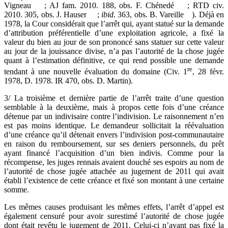
Vigneau
; AJ fam. 2010. 188, obs. F. Chénedé
; RTD civ.
2010. 305, obs. J. Hauser
;
ibid
. 363, obs. B. Vareille
). Déjà en
1978, la Cour considérait que l’arrêt qui, ayant statué sur la demande
d’attribution préférentielle d’une exploitation agricole, a fixé la
valeur du bien au jour de son prononcé sans statuer sur cette valeur
au jour de la jouissance divise, n’a pas l’autorité de la chose jugée
quant à l’estimation définitive, ce qui rend possible une demande
re
tendant à une nouvelle évaluation du domaine (Civ. 1
, 28 févr.
1978, D. 1978. IR 470, obs. D. Martin).
3/ La troisième et dernière partie de l’arrêt traite d’une question
semblable à la deuxième, mais à propos cette fois d’une créance
détenue par un indivisaire contre l’indivision. Le raisonnement n’en
est pas moins identique. Le demandeur sollicitait la réévaluation
d’une créance qu’il détenait envers l’indivision post-communautaire
en raison du remboursement, sur ses deniers personnels, du prêt
ayant financé l’acquisition d’un bien indivis. Comme pour la
récompense, les juges rennais avaient douché ses espoirs au nom de
l’autorité de chose jugée attachée au jugement de 2011 qui avait
établi l’existence de cette créance et fixé son montant à une certaine
somme.
Les mêmes causes produisant les mêmes effets, l’arrêt d’appel est
également censuré pour avoir surestimé l’autorité de chose jugée
dont était revêtu le jugement de 2011. Celui-ci n’ayant pas fixé la