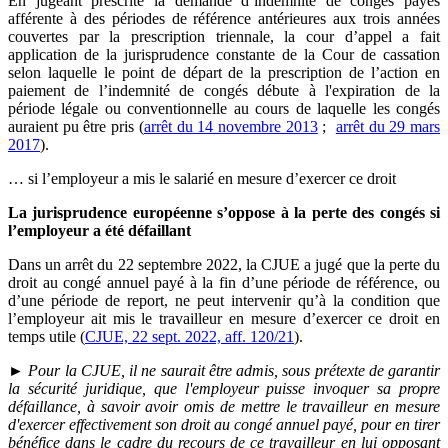
En jugeant prescrite la demande d’indemnité de congés payés
afférente à des périodes de référence antérieures aux trois années
couvertes par la prescription triennale, la cour d’appel a fait
application de la jurisprudence constante de la Cour de cassation
selon laquelle le point de départ de la prescription de l’action en
paiement de l’indemnité de congés débute à l'expiration de la
période légale ou conventionnelle au cours de laquelle les congés
auraient pu être pris (
arrêt du 14 novembre 2013
;
arrêt du 29 mars
2017
).
… si l’employeur a mis le salarié en mesure d’exercer ce droit
La jurisprudence européenne s’oppose à la perte des congés si
l’employeur a été défaillant
Dans un arrêt du 22 septembre 2022, la CJUE a jugé que la perte du
droit au congé annuel payé à la fin d’une période de référence, ou
d’une période de report, ne peut intervenir qu’à la condition que
l’employeur ait mis le travailleur en mesure d’exercer ce droit en
temps utile (
CJUE, 22 sept. 2022, aff. 120/21
).
► Pour la CJUE, il ne saurait être admis, sous prétexte de garantir
la sécurité juridique, que l'employeur puisse invoquer sa propre
défaillance, à savoir avoir omis de mettre le travailleur en mesure
d'exercer effectivement son droit au congé annuel payé, pour en tirer
bénéfice dans le cadre du recours de ce travailleur en lui opposant